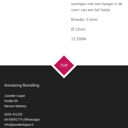
oorringen met een hanger in de
vorm van een lief hartje.
Breedte: 5.5mm
Ø 12mm
13.33084
TOP
Annulering Bestelling
Juwelier Leguit
Hoefje 9A
Nieuwe Niedorp
0226-411225
06-83591774 (Whatsapp)
Info@juwelierleguit.nl