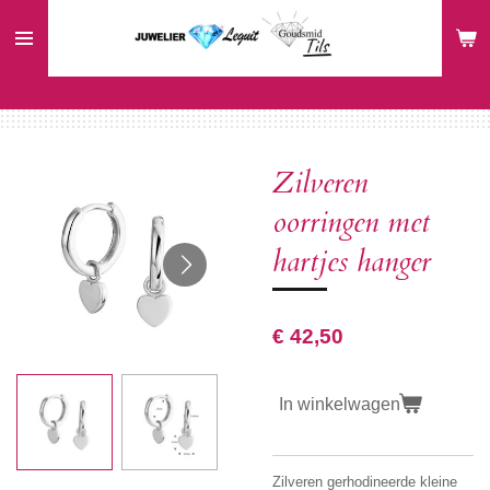
Ga
direct
naar
de
hoofdinhoud
Zilveren
oorringen met
hartjes hanger
€ 42,50
In winkelwagen
Zilveren gerhodineerde kleine