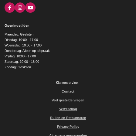
F
I
Y
a
n
o
c
s
u
e
t
T
Openingstijden
b
a
u
o
g
b
Maandag: Gesloten
o
r
e
Dinsdag: 10:00 - 17:00
k
a
Woensdag: 10:00 - 17:00
m
Donderdag: Alleen op afspraak
Vrijdag: 10:00 - 17:00
Zaterdag: 10:00 - 16:00
Zondag: Gesloten
Klantenservice:
Contact
Veel gestelde vragen
Verzending
Ruilen en Retourneren
Privacy Policy
Algemene voorwaarden