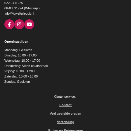
0226-411225
06-83591774 (Whatsapp)
Info@juwelierleguit.nl
F
I
Y
a
n
o
c
s
u
e
t
T
Openingstijden
b
a
u
o
g
b
Maandag: Gesloten
o
r
e
Dinsdag: 10:00 - 17:00
k
a
Woensdag: 10:00 - 17:00
m
Donderdag: Alleen op afspraak
Vrijdag: 10:00 - 17:00
Zaterdag: 10:00 - 16:00
Zondag: Gesloten
Klantenservice:
Contact
Veel gestelde vragen
Verzending
Ruilen en Retourneren