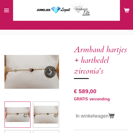
Ga
direct
naar
de
hoofdinhoud
Armband hartjes
+ hartbedel
zirconia's
€ 589,00
GRATIS verzending
In winkelwagen