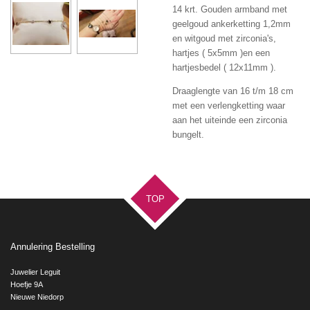
14 krt. Gouden armband met
geelgoud ankerketting 1,2mm
en witgoud met zirconia's,
hartjes ( 5x5mm )en een
hartjesbedel ( 12x11mm ).
Draaglengte van 16 t/m 18 cm
met een verlengketting waar
aan het uiteinde een zirconia
bungelt.
TOP
Annulering Bestelling
Juwelier Leguit
Hoefje 9A
Nieuwe Niedorp